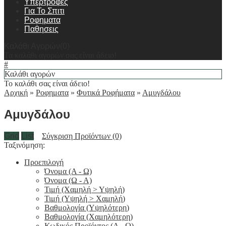
Υπερτροφες
Για Το Σπιτι
Ροφηματα
Παθησεις
Καλάθι Αγορών(0)
Τα καλάθι αγορών σας είναι άδειο!
#
Καλάθι αγορών
Το καλάθι σας είναι άδειο!
Αρχική
»
Ροφηματα
»
Φυτικά Ροφήματα
»
Αμυγδάλου
Αμυγδάλου
Grid
List
Σύγκριση Προϊόντων (0)
Ταξινόμηση:
Προεπιλογή
Όνομα (A - Ω)
Όνομα (Ω - Α)
Τιμή (Χαμηλή > Υψηλή)
Τιμή (Υψηλή > Χαμηλή)
Βαθμολογία (Υψηλότερη)
Βαθμολογία (Χαμηλότερη)
Κωδικός Προϊόντος (Α - Ω)