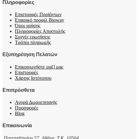
Πληροφορίες
Επιστροφές Προϊόντων
Εταιρικό προφιλ Bioway
Όροι χρήσης
Πληροφορίες Αποστολής
Συχνές ερωτήσεις
Τρόποι πληρωμής
Εξυπηρέτηση Πελατών
Επικοινωνήστε μαζί μας
Επιστροφές
Χάρτης Ιστότοπου
Επιπρόσθετα
Αγορά Δωροεπιταγής
Προσφορές
Blog
Επικοινωνία
Πανεπιστημίου 57, Αθήνα, T.K. 10564