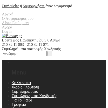
Συνδεθείτε
ή
δημιουργήστε
έναν λογαριασμό.
Αρχική
Ο Λογαριασμός μου
Λίστα Επιθυμιών
Αγορά
Log In
Βρείτε μας Πανεπιστημίου 57, Αθήνα
210 32 11 803 - 210 32 11 871
Συμπληρώματα Διατροφής Χονδρικής
Menu
Καλλυντικα
Χωρις Γλουτενη
Συμπληρωματα
Συμπληρωματα Χονδρικής
Για Το Παιδι
Τροφιμα