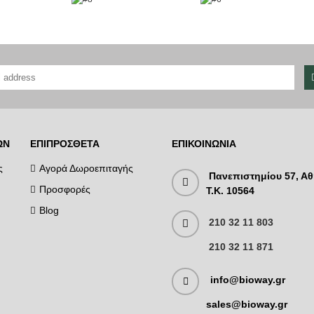
ΏΝ
ΕΠΙΠΡΌΣΘΕΤΑ
ΕΠΙΚΟΙΝΩΝΊΑ
ς
Αγορά Δωροεπιταγής
Πανεπιστημίου 57, Αθ
Προσφορές
T.K. 10564
Blog
210 32 11 803
210 32 11 871
info@bioway.gr
sales@bioway.gr