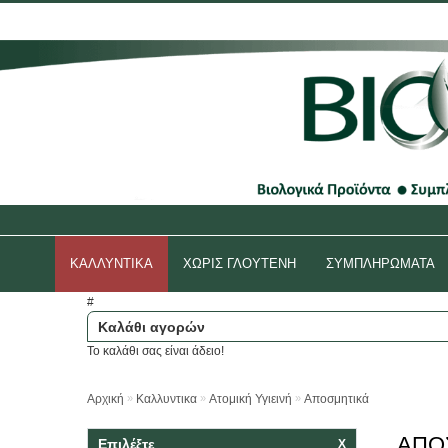
Συνδεθείτε
ή
δημιουργήστε
έναν λογαριασμό.
ΚΑΛΛΥΝΤΙΚΑ
ΧΩΡΙΣ ΓΛΟΥΤΕΝΗ
ΣΥΜΠΛΗΡΩΜΑΤΑ
#
Καλάθι αγορών
Το καλάθι σας είναι άδειο!
»
»
»
Αρχική
Καλλυντικα
Ατομική Υγιεινή
Αποσμητικά
ΑΠΟ
Επιλέξτε
Χ