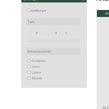
Διαθέσιμο
Gr
Τιμή:
-
€
Κατασκευαστές:
Dr.organic
Jason
Lavera
Weleda
Dr.