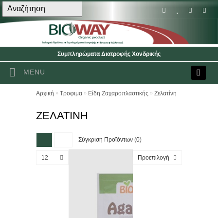
Συμπληρώματα Διατροφής Χονδρικής
MENU
»
»
»
Αρχική
Τροφιμα
Είδη Ζαχαροπλαστικής
Ζελατίνη
ΖΕΛΑΤΊΝΗ
Σύγκριση Προϊόντων (0)
12
Προεπιλογή