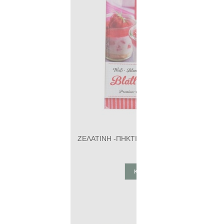
ΖΕΛΑΤΙΝΗ -ΠΗΚΤΙΚΟ ΜΕΣΟ ( περιέχει 6 φύλλα) ΒΙΟ 10ΓΡ (Ζωικής προέλευσης)
1,09€
ΚΑΛΆΘΙ