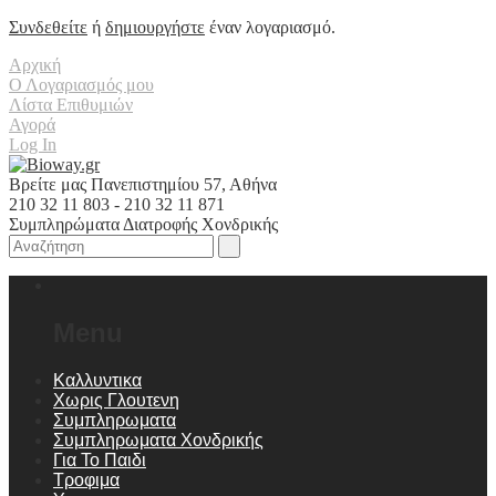
Συνδεθείτε
ή
δημιουργήστε
έναν λογαριασμό.
Αρχική
Ο Λογαριασμός μου
Λίστα Επιθυμιών
Αγορά
Log In
Βρείτε μας Πανεπιστημίου 57, Αθήνα
210 32 11 803 - 210 32 11 871
Συμπληρώματα Διατροφής Χονδρικής
Menu
Καλλυντικα
Χωρις Γλουτενη
Συμπληρωματα
Συμπληρωματα Χονδρικής
Για Το Παιδι
Τροφιμα