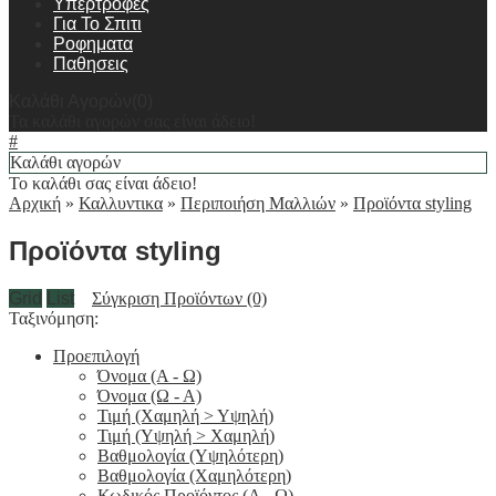
Υπερτροφες
Για Το Σπιτι
Ροφηματα
Παθησεις
Καλάθι Αγορών(0)
Τα καλάθι αγορών σας είναι άδειο!
#
Καλάθι αγορών
Το καλάθι σας είναι άδειο!
Αρχική
»
Καλλυντικα
»
Περιποιήση Μαλλιών
»
Προϊόντα styling
Προϊόντα styling
Grid
List
Σύγκριση Προϊόντων (0)
Ταξινόμηση:
Προεπιλογή
Όνομα (A - Ω)
Όνομα (Ω - Α)
Τιμή (Χαμηλή > Υψηλή)
Τιμή (Υψηλή > Χαμηλή)
Βαθμολογία (Υψηλότερη)
Βαθμολογία (Χαμηλότερη)
Κωδικός Προϊόντος (Α - Ω)