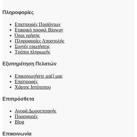
Πληροφορίες
Επιστροφές Προϊόντων
Εταιρικό προφιλ Bioway
Όροι χρήσης
Πληροφορίες Αποστολής
Συχνές ερωτήσεις
Τρόποι πληρωμής
Εξυπηρέτηση Πελατών
Επικοινωνήστε μαζί μας
Επιστροφές
Χάρτης Ιστότοπου
Επιπρόσθετα
Αγορά Δωροεπιταγής
Προσφορές
Blog
Επικοινωνία