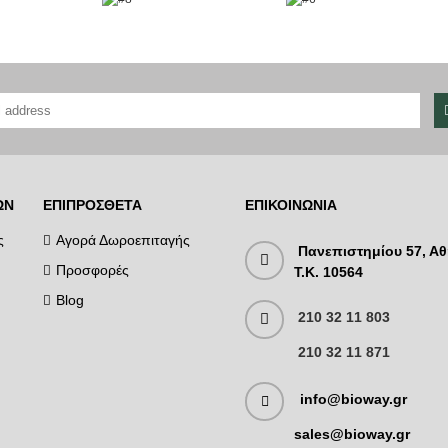
ΏΝ
ΕΠΙΠΡΌΣΘΕΤΑ
ΕΠΙΚΟΙΝΩΝΊΑ
ς
Αγορά Δωροεπιταγής
Πανεπιστημίου 57, Αθ
Προσφορές
T.K. 10564
Blog
210 32 11 803
210 32 11 871
info@bioway.gr
sales@bioway.gr