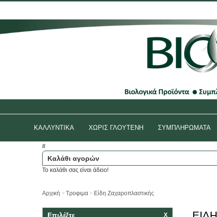
Συνδεθείτε
ή
δημιουργήστε
έναν λογαριασμό.
ΚΑΛΛΥΝΤΙΚΑ
ΧΩΡΙΣ ΓΛΟΥΤΕΝΗ
ΣΥΜΠΛΗΡΩΜΑΤΑ
#
Καλάθι αγορών
Το καλάθι σας είναι άδειο!
»
»
Αρχική
Τροφιμα
Είδη Ζαχαροπλαστικής
ΕΊΔ
Επιλέξτε
Χ