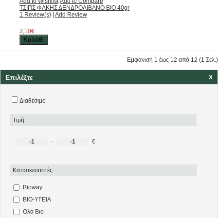
Add to Wishlist
Add to Compare
ΤΣΙΠΣ ΦΑΚΗΣ ΔΕΝΔΡΟΛΙΒΑΝΟ ΒΙΟ 40gr
1 Review(s)
|
Add Review
2,10€
Καλάθι
Εμφάνιση 1 έως 12 από 12 (1 Σελ.)
Επιλέξτε
Χ
Διαθέσιμο
Τιμή:
-
€
Κατασκευαστές:
Bioway
ΒΙΟ-ΥΓΕΙΑ
Ολα Βιο