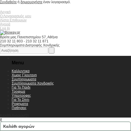
Συνδεθείτε
ή
δημιουργήστε
έναν λογαριασμό.
Αρχική
Ο Λογαριασμός μου
Λίστα Επιθυμιών
Αγορά
Log In
Βρείτε μας Πανεπιστημίου 57, Αθήνα
210 32 11 803 - 210 32 11 871
Συμπληρώματα Διατροφής Χονδρικής
Menu
Καλλυντικα
Χωρις Γλουτενη
Συμπληρωματα
Συμπληρωματα Χονδρικής
Για Το Παιδι
Τροφιμα
Υπερτροφες
Για Το Σπιτι
Ροφηματα
Παθησεις
Καλάθι Αγορών(0)
#
Καλάθι αγορών