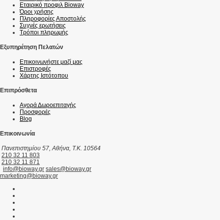
Εταιρικό προφιλ Bioway
Όροι χρήσης
Πληροφορίες Αποστολής
Συχνές ερωτήσεις
Τρόποι πληρωμής
Εξυπηρέτηση Πελατών
Επικοινωνήστε μαζί μας
Επιστροφές
Χάρτης Ιστότοπου
Επιπρόσθετα
Αγορά Δωροεπιταγής
Προσφορές
Blog
Επικοινωνία
Πανεπιστημίου 57, Αθήνα, T.K. 10564
210 32 11 803
210 32 11 871
info@bioway.gr
sales@bioway.gr
marketing@bioway.gr