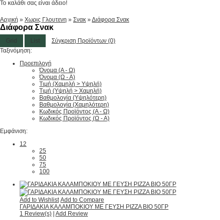
Το καλάθι σας είναι άδειο!
Αρχική
»
Χωρις Γλουτενη
»
Σνακ
»
Διάφορα Σνακ
Διάφορα Σνακ
Grid
List
Σύγκριση Προϊόντων (0)
Ταξινόμηση:
Προεπιλογή
Όνομα (A - Ω)
Όνομα (Ω - Α)
Τιμή (Χαμηλή > Υψηλή)
Τιμή (Υψηλή > Χαμηλή)
Βαθμολογία (Υψηλότερη)
Βαθμολογία (Χαμηλότερη)
Κωδικός Προϊόντος (Α - Ω)
Κωδικός Προϊόντος (Ω - Α)
Εμφάνιση:
12
25
50
75
100
Add to Wishlist
Add to Compare
ΓΑΡΙΔΑΚΙΑ ΚΑΛΑΜΠΟΚΙΟΥ ΜΕ ΓΕΥΣΗ PIZZA ΒΙΟ 50ΓΡ
1 Review(s)
|
Add Review