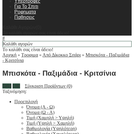
Υπερτροφες
Για Το Σπιτι
Ροφηματα
Παθησεις
Καλάθι Αγορών(0)
Τα καλάθι αγορών σας είναι άδειο!
#
Καλάθι αγορών
Το καλάθι σας είναι άδειο!
Αρχική
»
Τροφιμα
»
Από Δίκοκκο Σιτάρι
»
Μπισκότα - Παξιμάδια
- Κριτσίνια
Μπισκότα - Παξιμάδια - Κριτσίνια
Grid
List
Σύγκριση Προϊόντων (0)
Ταξινόμηση:
Προεπιλογή
Όνομα (A - Ω)
Όνομα (Ω - Α)
Τιμή (Χαμηλή > Υψηλή)
Τιμή (Υψηλή > Χαμηλή)
Βαθμολογία (Υψηλότερη)
Βαθμολογία (Χαμηλότερη)