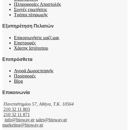
Πληροφορίες Αποστολής
Συχνές ερωτήσεις
Τρόποι πληρωμής
Εξυπηρέτηση Πελατών
Επικοινωνήστε μαζί μας
Επιστροφές
Χάρτης Ιστότοπου
Επιπρόσθετα
Αγορά Δωροεπιταγής
Προσφορές
Blog
Επικοινωνία
Πανεπιστημίου 57, Αθήνα, T.K. 10564
210 32 11 803
210 32 11 871
info@bioway.gr
sales@bioway.gr
marketing@bioway.gr