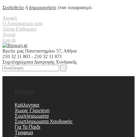
Συνδεθείτε
ή
δημιουργήστε
έναν λογαριασμό.
Αρχική
Ο Λογαριασμός μου
Λίστα Επιθυμιών
Αγορά
Log In
Βρείτε μας Πανεπιστημίου 57, Αθήνα
210 32 11 803 - 210 32 11 871
Συμπληρώματα Διατροφής Χονδρικής
Menu
Καλλυντικα
Χωρις Γλουτενη
Συμπληρωματα
Συμπληρωματα Χονδρικής
Για Το Παιδι
Τροφιμα