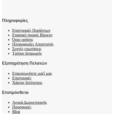
Πληροφορίες
Επιστροφές Προϊόντων
Εταιρικό προφιλ Bioway
Όροι χρήσης
Πληροφορίες Αποστολής
Συχνές ερωτήσεις
Τρόποι πληρωμής
Εξυπηρέτηση Πελατών
Επικοινωνήστε μαζί μας
Επιστροφές
Χάρτης Ιστότοπου
Επιπρόσθετα
Αγορά Δωροεπιταγής
Προσφορές
Blog