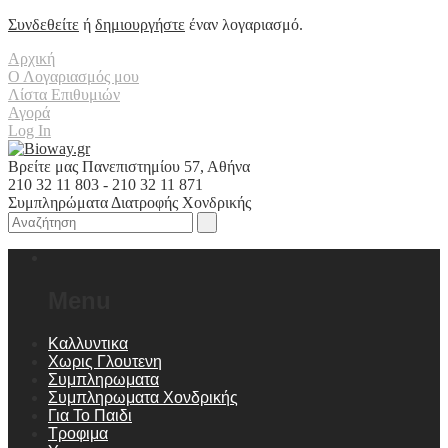
Συνδεθείτε
ή
δημιουργήστε
έναν λογαριασμό.
Αρχική
Ο Λογαριασμός μου
Λίστα Επιθυμιών
Αγορά
Log In
Βρείτε μας Πανεπιστημίου 57, Αθήνα
210 32 11 803 - 210 32 11 871
Συμπληρώματα Διατροφής Χονδρικής
Menu
Καλλυντικα
Χωρις Γλουτενη
Συμπληρωματα
Συμπληρωματα Χονδρικής
Για Το Παιδι
Τροφιμα