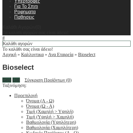
Υπερτροφες
Για Το Σπιτι
Ροφηματα
Παθησεις
Καλάθι Αγορών(0)
Τα καλάθι αγορών σας είναι άδειο!
#
Καλάθι αγορών
Το καλάθι σας είναι άδειο!
Αρχική
»
Καλλυντικα
»
Ανα Εταιρεία
»
Bioselect
Bioselect
Grid
List
Σύγκριση Προϊόντων (0)
Ταξινόμηση:
Προεπιλογή
Όνομα (A - Ω)
Όνομα (Ω - Α)
Τιμή (Χαμηλή > Υψηλή)
Τιμή (Υψηλή > Χαμηλή)
Βαθμολογία (Υψηλότερη)
Βαθμολογία (Χαμηλότερη)
Κωδικός Προϊόντος (Α - Ω)