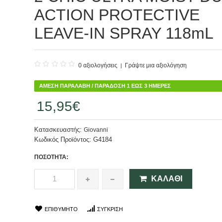
ACTION PROTECTIVE
LEAVE-IN SPRAY 118mL
0 αξιολογήσεις
Γράψτε μια αξιολόγηση
|
ΆΜΕΣΗ ΠΑΡΑΛΑΒΉ / ΠΑΡΆΔΟΣΗ 1 ΈΩΣ 3 ΗΜΈΡΕΣ
15,95€
Κατασκευαστής:
Giovanni
Κωδικός Προϊόντος:
G4184
ΠΟΣΌΤΗΤΑ:
ΚΑΛΆΘΙ
ΕΠΙΘΥΜΗΤΌ
ΣΎΓΚΡΙΣΗ