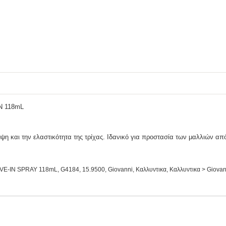
IN 118mL
ψη και την ελαστικότητα της τρίχας. Ιδανικό για προστασία των μαλλιών απ
VE-IN SPRAY 118mL
,
G4184
,
15.9500
,
Giovanni
,
Καλλυντικα
,
Καλλυντικα > Giova