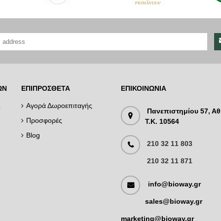
ΏΝ
ΕΠΙΠΡΌΣΘΕΤΑ
ΕΠΙΚΟΙΝΩΝΊΑ
ς
Αγορά Δωροεπιταγής
Πανεπιστημίου 57, Αθ
Προσφορές
T.K. 10564
Blog
210 32 11 803
210 32 11 871
info@bioway.gr
sales@bioway.gr
marketing@bioway.gr