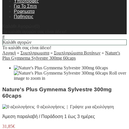
Υπερτροφες
Για Το Σπιτι
Ροφηματα
Παθησεις
Καλάθι Αγορών(0)
Τα καλάθι αγορών σας είναι άδειο!
#
Καλάθι αγορών
Το καλάθι σας είναι άδειο!
Αρχική
»
Συμπληρωματα
»
Συμπληρώματα Βοτάνων
»
Nature's
Plus Gymnema Sylvestre 300mg 60caps
Roll over
image to zoom in
Nature's Plus Gymnema Sylvestre 300mg
60caps
0 αξιολογήσεις
|
Γράψτε μια αξιολόγηση
Άμεση παραλαβή / Παράδοση 1 έως 3 ημέρες
31,85€