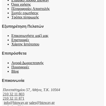
Εταιρικό προφιλ Bioway
Όροι χρήσης
Πληροφορίες Αποστολής
Συχνές ερωτήσεις
Τρόποι πληρωμής
Εξυπηρέτηση Πελατών
Επικοινωνήστε μαζί μας
Επιστροφές
Χάρτης Ιστότοπου
Επιπρόσθετα
Αγορά Δωροεπιταγής
Προσφορές
Blog
Επικοινωνία
Πανεπιστημίου 57, Αθήνα, T.K. 10564
210 32 11 803
210 32 11 871
info@bioway.gr
sales@bioway.gr