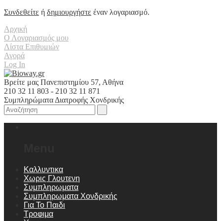
Συνδεθείτε
ή
δημιουργήστε
έναν λογαριασμό.
Αρχική
Ο Λογαριασμός μου
Λίστα Επιθυμιών
Αγορά
Log In
Βρείτε μας Πανεπιστημίου 57, Αθήνα
210 32 11 803 - 210 32 11 871
Συμπληρώματα Διατροφής Χονδρικής
Menu
Καλλυντικα
Χωρις Γλουτενη
Συμπληρωματα
Συμπληρωματα Χονδρικής
Για Το Παιδι
Τροφιμα