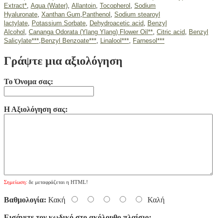
Extract*
,
Aqua (Water)
,
Allantoin
,
Tocopherol
,
Sodium
Hyaluronate
,
Xanthan Gum
,
Panthenol
,
Sodium stearoyl
lactylate
,
Potassium Sorbate
,
Dehydroacetic acid
,
Benzyl
Alcohol
,
Cananga Odorata (Ylang Ylang) Flower Oil**
,
Citric acid
,
Benzyl
Salicylate***
,
Benzyl Benzoate***
,
Linalool***
,
Farnesol***
Γράψτε μια αξιολόγηση
Το Όνομα σας:
Η Αξιολόγηση σας:
Σημείωση:
δε μεταφράζεται η HTML!
Βαθμολογία:
Κακή
Καλή
Εισάγετε τον κωδικό στο ακόλουθο πλαίσιο: