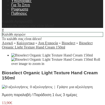
Υπερτροφες
Για Το Σπιτι
Ροφηματα
Παθησεις
Καλάθι Αγορών(0)
Τα καλάθι αγορών σας είναι άδειο!
#
Καλάθι αγορών
Το καλάθι σας είναι άδειο!
Αρχική
»
Καλλυντικα
»
Ανα Εταιρεία
»
Bioselect
»
Bioselect
Organic Light Texture Hand Cream 150ml
Roll
over image to zoom in
Bioselect Organic Light Texture Hand Cream
150ml
0 αξιολογήσεις
|
Γράψτε μια αξιολόγηση
Άμεση παραλαβή / Παράδοση 1 έως 3 ημέρες
13,90€