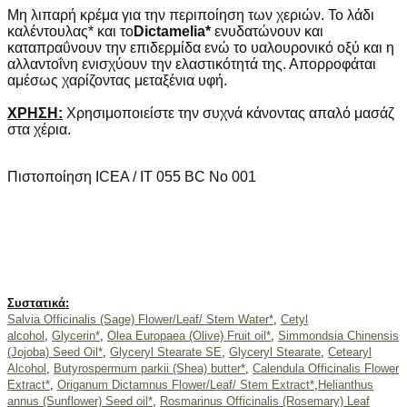
Mη λιπαρή κρέμα για την περιποίηση των χεριών. Το λάδι
καλέντουλας* και το
Dictamelia*
ενυδατώνουν και
καταπραΰνουν την επιδερμίδα ενώ το υαλουρονικό οξύ και η
αλλαντοΐνη ενισχύουν την ελαστικότητά της. Απορροφάται
αμέσως χαρίζοντας μεταξένια υφή.
XPHΣH:
Χρησιμοποιείστε την συχνά κάνοντας απαλό μασάζ
στα χέρια.
Πιστοποίηση ICEA / IT 055 BC No 001
Συστατικά:
Salvia Officinalis (Sage) Flower/Leaf/ Stem Water*
,
Cetyl
alcohol
,
Glycerin*
,
Olea Europaea (Olive) Fruit oil*
,
Simmondsia Chinensis
(Jojoba) Seed Oil*
,
Glyceryl Stearate SE
,
Glyceryl Stearate
,
Cetearyl
Alcohol
,
Butyrospermum parkii (Shea) butter*
,
Calendula Officinalis Flower
Extract*
,
Origanum Dictamnus Flower/Leaf/ Stem Extract*
,
Helianthus
annus (Sunflower) Seed oil*
,
Rosmarinus Officinalis (Rosemary) Leaf