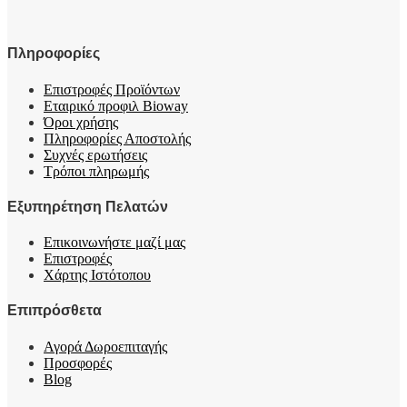
Πληροφορίες
Επιστροφές Προϊόντων
Εταιρικό προφιλ Bioway
Όροι χρήσης
Πληροφορίες Αποστολής
Συχνές ερωτήσεις
Τρόποι πληρωμής
Εξυπηρέτηση Πελατών
Επικοινωνήστε μαζί μας
Επιστροφές
Χάρτης Ιστότοπου
Επιπρόσθετα
Αγορά Δωροεπιταγής
Προσφορές
Blog