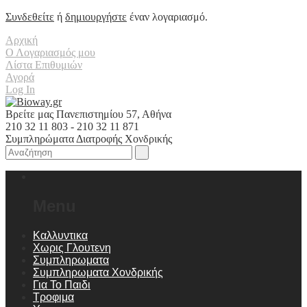
Συνδεθείτε
ή
δημιουργήστε
έναν λογαριασμό.
Αρχική
Ο Λογαριασμός μου
Λίστα Επιθυμιών
Αγορά
Log In
Βρείτε μας Πανεπιστημίου 57, Αθήνα
210 32 11 803 - 210 32 11 871
Συμπληρώματα Διατροφής Χονδρικής
Menu
Καλλυντικα
Χωρις Γλουτενη
Συμπληρωματα
Συμπληρωματα Χονδρικής
Για Το Παιδι
Τροφιμα