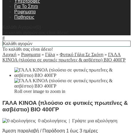
Υπερτροφες
Για Το Σπιτι
Ροφηματα
Παθησεις
Καλάθι Αγορών(0)
Τα καλάθι αγορών σας είναι άδειο!
#
Καλάθι αγορών
Το καλάθι σας είναι άδειο!
Αρχική
»
Ροφηματα
»
Γάλα
»
Φυτικό Γάλα Σε Σκόνη
»
ΓΑΛΑ
ΚΙΝΟΑ (πλούσιο σε φυτικές πρωτεΐνες & ασβέστιο) ΒΙΟ 400ΓΡ
Roll over image to zoom in
ΓΑΛΑ ΚΙΝΟΑ (πλούσιο σε φυτικές πρωτεΐνες &
ασβέστιο) ΒΙΟ 400ΓΡ
0 αξιολογήσεις
|
Γράψτε μια αξιολόγηση
Άμεση παραλαβή / Παράδοση 1 έως 3 ημέρες