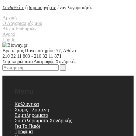
Συνδεθείτε
ή
δημιουργήστε
έναν λογαριασμό.
Αρχική
Ο Λογαριασμός μου
Λίστα Επιθυμιών
Αγορά
Log In
Βρείτε μας Πανεπιστημίου 57, Αθήνα
210 32 11 803 - 210 32 11 871
Συμπληρώματα Διατροφής Χονδρικής
Menu
Καλλυντικα
Χωρις Γλουτενη
Συμπληρωματα
Συμπληρωματα Χονδρικής
Για Το Παιδι
Τροφιμα