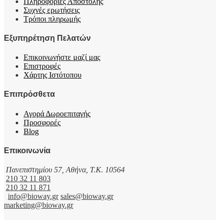
Πληροφορίες Αποστολής
Συχνές ερωτήσεις
Τρόποι πληρωμής
Εξυπηρέτηση Πελατών
Επικοινωνήστε μαζί μας
Επιστροφές
Χάρτης Ιστότοπου
Επιπρόσθετα
Αγορά Δωροεπιταγής
Προσφορές
Blog
Επικοινωνία
Πανεπιστημίου 57, Αθήνα, T.K. 10564
210 32 11 803
210 32 11 871
info@bioway.gr
sales@bioway.gr
marketing@bioway.gr