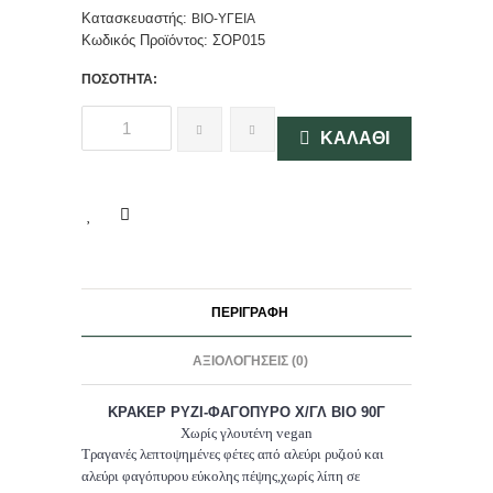
Κατασκευαστής:
ΒΙΟ-ΥΓΕΙΑ
Κωδικός Προϊόντος:
ΣΟΡ015
ΠΟΣΌΤΗΤΑ:
ΚΑΛΆΘΙ
ΠΕΡΙΓΡΑΦΉ
ΑΞΙΟΛΟΓΉΣΕΙΣ (0)
ΚΡΑΚΕΡ ΡΥΖΙ-ΦΑΓΟΠΥΡΟ Χ/ΓΛ ΒΙΟ 90Γ
Χωρίς γλουτένη vegan
Τραγανές λεπτοψημένες φέτες από αλεύρι ρυζιού και
αλεύρι φαγόπυρου εύκολης πέψης,χωρίς λίπη σε