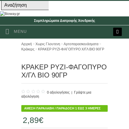
Συμπληρώματα Διατροφής Χονδρικής
MENU
»
»
»
Αρχική
Χωρις Γλουτενη
Αρτοπαρασκευάσματα
»
Κράκερς
ΚΡΑΚΕΡ ΡΥΖΙ-ΦΑΓΟΠΥΡΟ Χ/ΓΛ ΒΙΟ 90ΓΡ
ΚΡΑΚΕΡ ΡΥΖΙ-ΦΑΓΟΠΥΡΟ
Χ/ΓΛ ΒΙΟ 90ΓΡ
0 αξιολογήσεις
Γράψτε μια
|
αξιολόγηση
ΆΜΕΣΗ ΠΑΡΑΛΑΒΉ / ΠΑΡΆΔΟΣΗ 1 ΈΩΣ 3 ΗΜΈΡΕΣ
2,89€