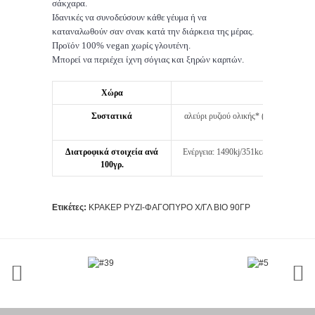
σάκχαρα.
Ιδανικές να συνοδεύσουν κάθε γέυμα ή να
καταναλωθούν σαν σνακ κατά την διάρκεια της μέρας.
Προϊόν 100% vegan χωρίς γλουτένη.
Μπορεί να περιέχει ίχνη σόγιας και ξηρών καρπών.
Χώρα
Συστατικά
αλεύρι ρυζιού ολικής* (84%), αλεύρι φ
Διατροφικά στοιχεία ανά
Ενέργεια: 1490kj/351kcal - Πρωτεϊνες: 
100γρ.
Ετικέτες:
ΚΡΑΚΕΡ ΡΥΖΙ-ΦΑΓΟΠΥΡΟ Χ/ΓΛ ΒΙΟ 90ΓΡ